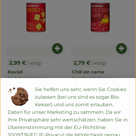
Produkt zum Warenkorb hinzuf
Produ
2,99 €
2,79 €
/ 400g
/ 400g
, Preis:
, Preis:
Ravioli
Chili sin carne
, Referenzpreis:
, Referenzpreis:
Deutschland
7,47 €
/ kg
Deutschland
6,97 €
/ kg
, Herkunft:
, Herkunft:
Sie helfen uns sehr, wenn Sie Cookies
, Verband:
, Verband:
Produkt zu Favouriten hinzufügen
Produkt zu Favouriten hinzu
zulassen (bei uns sind es sogar Bio-
, Kontrollstelle:
, Kontrollstelle:
DE-ÖKO-003
DE-ÖKO-037
Kekse!) und uns somit erlauben,
Daten für unser Marketing zu sammeln. Da wir
Ihre Privatsphäre sehr wertschätzen, haben Sie in
Übereinstimmung mit der EU-Richtlinie
2009/136/EG (E-Privacy) die Möglichkeit genau