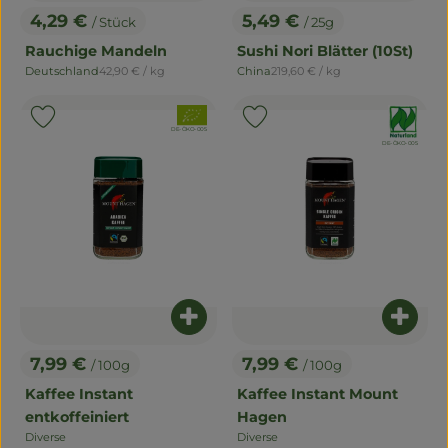
4,29 €
5,49 €
/ Stück
/ 25g
, Preis:
, Preis:
Rauchige Mandeln
Sushi Nori Blätter (10St)
, Referenzpreis:
, Referenzpreis:
Deutschland
42,90 €
/ kg
China
219,60 €
/ kg
, Herkunft:
, Herkunft:
, Verband:
, Verband:
Produkt zu Favouriten hinzufügen
Produkt zu Favouriten hinzu
, Kontrollstelle:
DE-ÖKO-005
, Kontrollstelle:
DE-ÖKO-005
Produkt zum Warenkorb hinzuf
Produ
7,99 €
7,99 €
/ 100g
/ 100g
, Preis:
, Preis:
Kaffee Instant
Kaffee Instant Mount
entkoffeiniert
Hagen
Diverse
Diverse
, Herkunft:
, Herkunft: