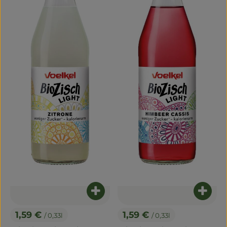
Produkt zum Warenkorb hinzuf
Produ
1,59 €
1,59 €
/ 0,33l
/ 0,33l
, Preis:
, Preis: