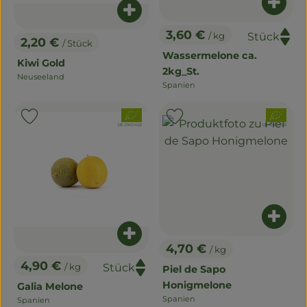
Produ
Produkt zum Warenkorb hinzuf
3,60 €
/ kg
2,20 €
, Preis:
/ Stück
, Preis:
Wassermelone ca.
Kiwi Gold
2kg_St.
Neuseeland
, Herkunft:
Spanien
, Herkunft:
, Verband:
, Verband:
Produkt zu Favouriten hinzufügen
Produkt zu Favouriten hinzu
, Kontrollstelle:
, Kontrollstelle:
DE-ÖKO-022
DE-ÖKO-022
Produ
Produkt zum Warenkorb hinzuf
4,70 €
/ kg
, Preis:
4,90 €
/ kg
Piel de Sapo
, Preis:
Honigmelone
Galia Melone
Spanien
Spanien
, Herkunft:
, Herkunft: