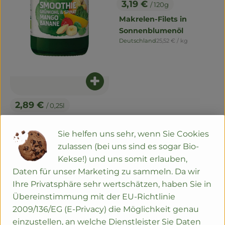
3,19 €
/ 120g
, Preis:
Makrelen-Filets in
Sonnenblumenöl
, Referenzpreis:
Deutschland
25,52 €
/ kg
, Herkunft:
Produkt zum Warenkorb hinzuf
2,89 €
/ 0,25l
, Preis:
Smoothie Grünkohl
Spinat Mango Banane
Sie helfen uns sehr, wenn Sie Cookies
, Referenzpreis:
Deutschland
11,56 €
/ 1L
zulassen (bei uns sind es sogar Bio-
, Herkunft:
Kekse!) und uns somit erlauben,
, Verband:
, Verband:
Produkt zu Favouriten hinzufügen
Produkt zu Favouriten hinzu
Daten für unser Marketing zu sammeln. Da wir
, Kontrollstelle:
, Kontrollstelle:
DE-ÖKO-006
DE-ÖKO-006
Ihre Privatsphäre sehr wertschätzen, haben Sie in
Übereinstimmung mit der EU-Richtlinie
2009/136/EG (E-Privacy) die Möglichkeit genau
einzustellen, an welche Dienstleister Sie Daten