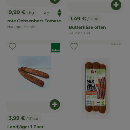
Produkt zum Warenkorb hinzuf
Produ
9,90 €
/ kg
, Preis:
1,49 €
/ 100g
rote Ochsenherz Tomate
, Preis:
Naturgut Hörnle
Butterkäse offen
, Herkunft:
Deutschland
, Herkunft:
, Kontrollstelle:
DE-ÖKO-003
, Verband:
, Verband:
Produkt zu Favouriten hinzufügen
Produkt zu Favouriten hinzu
, Kontrollstelle:
DE-ÖKO-022
Produkt zum Warenkorb hinzuf
3,99 €
/ 1Paar
, Preis:
Landjäger 1 Paar