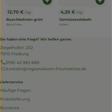
Produkt zum Warenkorb hinzuf
Produ
12,70 €
4,20 €
/ kg
/ kg
, Preis:
, Preis:
Buschbohnen grün
Gemüsezwiebeln
Biohof Hiss
Italien
, Herkunft:
, Herkunft:
Sie haben eine Frage? Wir helfen gerne:
Ziegelhofstr. 202
79110 Freiburg
0761 42 963 880
kontakt@regionalwert-frischekiste.de
Lieferservice
Häufige Fragen
Probelieferung
Bürokiste