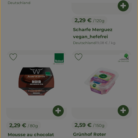
Deutschland
, Herkunft:
Produ
2,29 €
/ 120g
, Preis:
Scharfe Merguez
vegan_hefefrei
, Referenzpreis:
Deutschland
19,08 €
/ kg
, Herkunft:
, Verband:
, Verband:
Produkt zu Favouriten hinzufügen
Produkt zu Favouriten hinzu
, Kontrollstelle:
DE-ÖKO-039
, Kontrollstelle:
DE-ÖKO-001
Produ
Produkt zum Warenkorb hinzuf
2,59 €
2,29 €
/ 150g
/ 80g
, Preis:
, Preis:
Grünhof Roter
Mousse au chocolat