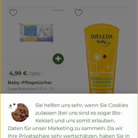
, Herkunft:
, Kontrollstelle:
, Kontrollste
DE-ÖKO-022
.
, Verband:
, Ver
Produkt zu Favouriten hinzufügen
Produkt zu Favouriten hinzu
Produkt zum Warenkorb hinzuf
4,99 €
/ 50St.
, Preis:
Baby-Pflegetücher
, Referenzpreis:
Gross-Britannien
0,10 €
/ 1St.
, Herkunft:
Sie helfen uns sehr, wenn Sie Cookies
zulassen (bei uns sind es sogar Bio-
Kekse!) und uns somit erlauben,
Daten für unser Marketing zu sammeln. Da wir
Produ
Ihre Privatsphäre sehr wertschätzen, haben Sie in