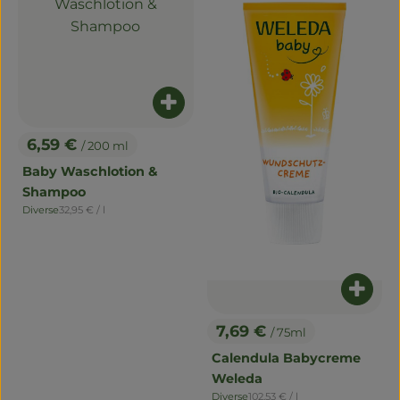
Naturwaren
Getränke
Non-Food
Produkt zum Warenkorb hinzuf
6,59 €
/ 200 ml
So geht's
, Preis:
Baby Waschlotion &
Über uns
Shampoo
, Referenzpreis:
Diverse
32,95 €
/ l
, Herkunft:
Service
Produ
7,69 €
/ 75ml
, Preis:
Calendula Babycreme
Weleda
, Referenzpreis:
Diverse
102,53 €
/ l