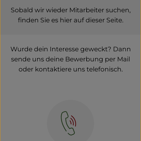
Naturwaren
Sobald wir wieder Mitarbeiter suchen,
Getränke
finden Sie es hier auf dieser Seite.
Non-Food
Wurde dein Interesse geweckt? Dann
So geht's
sende uns deine Bewerbung per Mail
Über uns
oder kontaktiere uns telefonisch.
Service