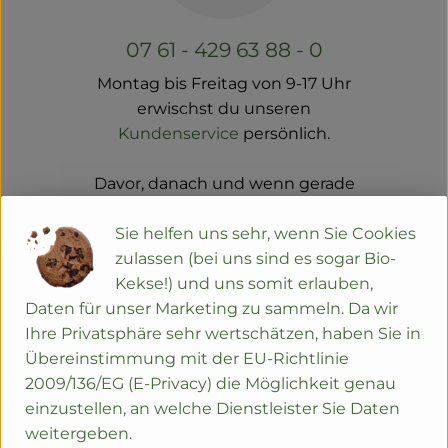
07 61 - 429 63 88 - 0
Montag bis Freitag von 9-17 Uhr
erwischst du unseren
Kundenservice
persönlich.
Davor, danach und wenn gerade
alle im Gespräch sind, meldet sich
unser Anrufbeantworter.
Sie helfen uns sehr, wenn Sie Cookies
zulassen (bei uns sind es sogar Bio-
Kekse!) und uns somit erlauben,
Daten für unser Marketing zu sammeln. Da wir
Ihre Privatsphäre sehr wertschätzen, haben Sie in
Übereinstimmung mit der EU-Richtlinie
2009/136/EG (E-Privacy) die Möglichkeit genau
einzustellen, an welche Dienstleister Sie Daten
weitergeben.