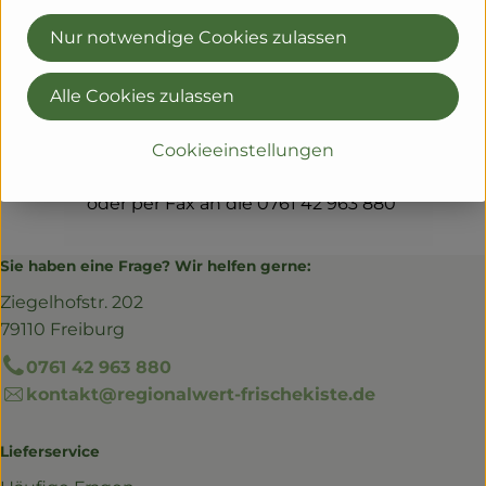
Schreib uns!
Nur notwendige Cookies zulassen
kontakt@regionalwert-
frischekiste.de
Alle Cookies zulassen
Regionalwert Frischekiste
Cookieeinstellungen
Ziegelhofstr. 202, 79110 Freiburg -
oder per Fax an die 0761 42 963 880
Sie haben eine Frage? Wir helfen gerne:
Ziegelhofstr. 202
79110 Freiburg
0761 42 963 880
kontakt@regionalwert-frischekiste.de
Lieferservice