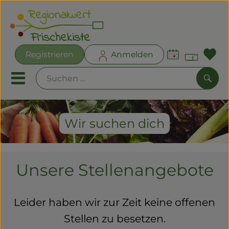
Warenk
Registrieren
Anmelden
Lin
Mobiles Menu öffnen oder
Such
Angebote
Wir suchen dich
Frischekisten
Unsere Stellenangebote
Frisches
Kühltheke
Leider haben wir zur Zeit keine offenen
Bäckereien
Stellen zu besetzen.