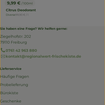
9,99 €
/ 100ml
, Preis:
Citrus Deodorant
, Referenzpreis:
Diverse
99,90 €
/ l
, Herkunft:
Sie haben eine Frage? Wir helfen gerne:
Ziegelhofstr. 202
79110 Freiburg
0761 42 963 880
kontakt@regionalwert-frischekiste.de
Lieferservice
Häufige Fragen
Probelieferung
Bürokiste
Geschenke