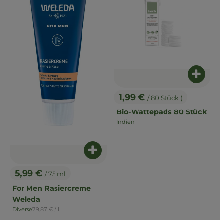
Produ
1,99 €
/ 80 Stück (
, Preis:
Bio-Wattepads 80 Stück
Indien
, Herkunft:
Produkt zum Warenkorb hinzuf
5,99 €
/ 75 ml
, Preis:
For Men Rasiercreme
Weleda
, Referenzpreis:
Diverse
79,87 €
/ l
, Herkunft: