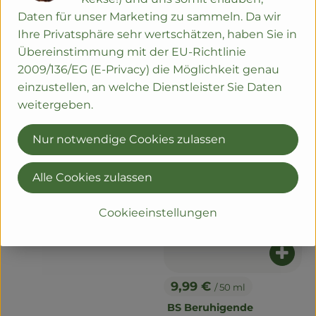
Daten für unser Marketing zu sammeln. Da wir
Ihre Privatsphäre sehr wertschätzen, haben Sie in
Übereinstimmung mit der EU-Richtlinie
2009/136/EG (E-Privacy) die Möglichkeit genau
einzustellen, an welche Dienstleister Sie Daten
weitergeben.
Nur notwendige Cookies zulassen
Produkt zum Warenkorb hinzuf
Alle Cookies zulassen
11,49 €
/ 50 ml
, Preis:
BS Beruhigende
Cookieeinstellungen
Nachtcreme
, Referenzpreis:
Diverse
229,80 €
/ l
, Herkunft:
Produ
9,99 €
/ 50 ml
, Preis:
BS Beruhigende