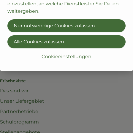
einzustellen, an welche Dienstleister Sie Daten
kontakt@regionalwert-frischekiste.de
weitergeben.
Lieferservice
Nur notwendige Cookies zulassen
Häufige Fragen
Probelieferung
Alle Cookies zulassen
Bürokiste
Cookieeinstellungen
Geschenke
Frischekiste
Das sind wir
Unser Liefergebiet
Partnerbetriebe
Schulprogramm
Stellenangebote