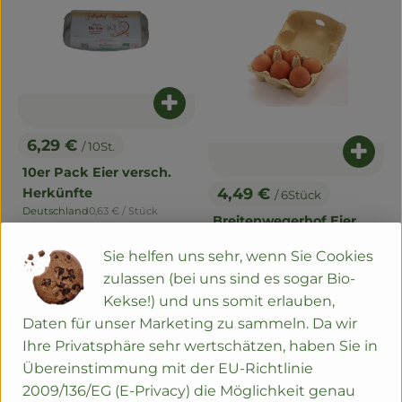
Naturwaren
Getränke
Non-Food
Produkt zum Warenkorb hinzuf
6,29 €
/ 10St.
So geht's
, Preis:
Produ
10er Pack Eier versch.
Über uns
4,49 €
Herkünfte
/ 6Stück
, Preis:
, Referenzpreis:
Deutschland
0,63 €
/ Stück
, Herkunft:
Breitenwegerhof Eier
Service
6er Pack
Sie helfen uns sehr, wenn Sie Cookies
, Referenzpreis:
0,75 €
/ Stück
zulassen (bei uns sind es sogar Bio-
Kekse!) und uns somit erlauben,
Sie haben eine Frage? Wir helfen gerne:
Daten für unser Marketing zu sammeln. Da wir
Ziegelhofstr. 202
Ihre Privatsphäre sehr wertschätzen, haben Sie in
79110 Freiburg
Übereinstimmung mit der EU-Richtlinie
2009/136/EG (E-Privacy) die Möglichkeit genau
0761 42 963 880