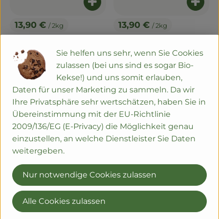
Produkt zum Warenkorb hinzuf
Produ
13,90 €
13,90 €
/ 2kg
/ 2kg
, Preis:
, Preis:
Urlaib Natur lang 2kg
Gewürzlaib lang 2kg
, Referenzpreis:
, Referenzpreis:
6,95 €
/ kg
6,95 €
/ kg
Sie helfen uns sehr, wenn Sie Cookies
zulassen (bei uns sind es sogar Bio-
, Kontrollstelle:
, Kontrollstelle:
DE-ÖKO-006
DE-ÖKO-006
Produkt zu Favouriten hinzufügen
Produkt zu Favouriten hinzu
regional
regional
Kekse!) und uns somit erlauben,
Daten für unser Marketing zu sammeln. Da wir
Ihre Privatsphäre sehr wertschätzen, haben Sie in
Übereinstimmung mit der EU-Richtlinie
2009/136/EG (E-Privacy) die Möglichkeit genau
einzustellen, an welche Dienstleister Sie Daten
weitergeben.
Produkt zum Warenkorb hinzuf
Produ
Nur notwendige Cookies zulassen
13,90 €
13,90 €
/ 2kg
/ 2kg
, Preis:
, Preis:
Alle Cookies zulassen
Sonnenblumenlaib lang,
4-Kornlaib lang 2kg
, Referenzpreis:
6,95 €
/ kg
2kg