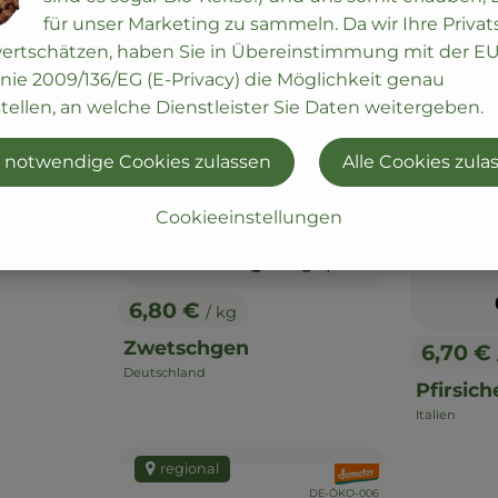
regional
, Verband:
für unser Marketing zu sammeln. Da wir Ihre Priva
wertschätzen, haben Sie in Übereinstimmung mit der EU
, Kontrollstelle:
DE-ÖKO-006
inie 2009/136/EG (E-Privacy) die Möglichkeit genau
tellen, an welche Dienstleister Sie Daten weitergeben.
 notwendige Cookies zulassen
Alle Cookies zula
Cookieeinstellungen
0.6 kg
eingeplant
6,80 €
/ kg
, Preis:
Zwetschgen
6,70 €
, Preis:
Deutschland
, Herkunft:
Pfirsich
Italien
, Herkunft:
regional
, Verband:
, Kontrollstelle:
DE-ÖKO-006