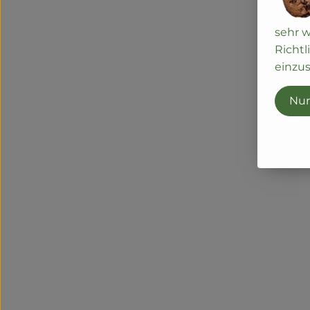
sehr 
Richtl
einzus
Nur