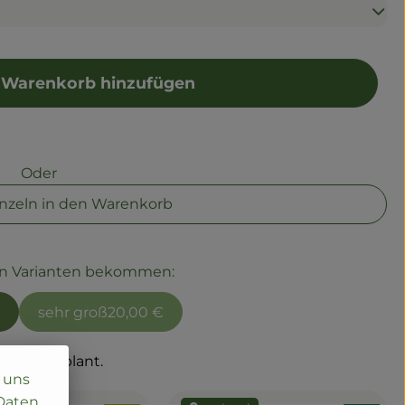
 Warenkorb hinzufügen
Kiste zum Warenkorb hinzufügen
Oder
einzeln in den Warenkorb
en Varianten bekommen:
sehr groß
20,00 €
.08.26
geplant.
i uns
 Daten