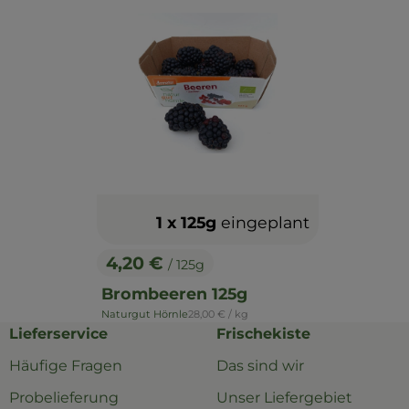
1 x 125g
eingeplant
4,20 €
/ 125g
, Preis:
Brombeeren 125g
, Referenzpreis:
Naturgut Hörnle
28,00 €
/ kg
, Herkunft:
Lieferservice
Frischekiste
Häufige Fragen
Das sind wir
Probelieferung
Unser Liefergebiet