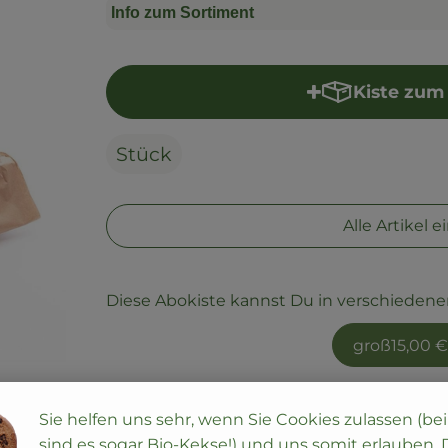
Info zum Sortiment
Kiste zum
Stück
Alle Artikel 
Diese Abokiste kannst Du in verschieden
groß
15,00 €
Diese Artikel sind zum Liefertermin
Do., 13
Sie helfen uns sehr, wenn Sie Cookies zulassen (be
sind es sogar Bio-Kekse!) und uns somit erlauben,