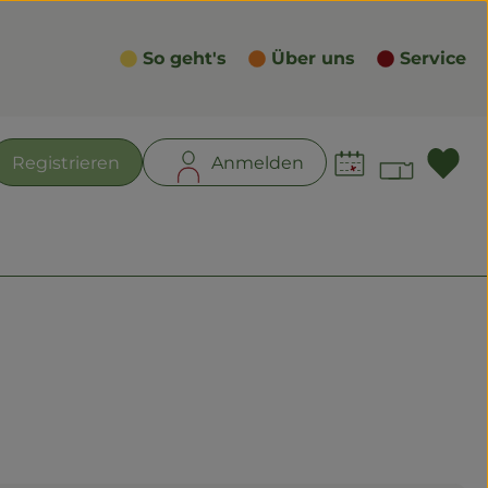
So geht's
Über uns
Service
Waren
L
Registrieren
Anmelden
en