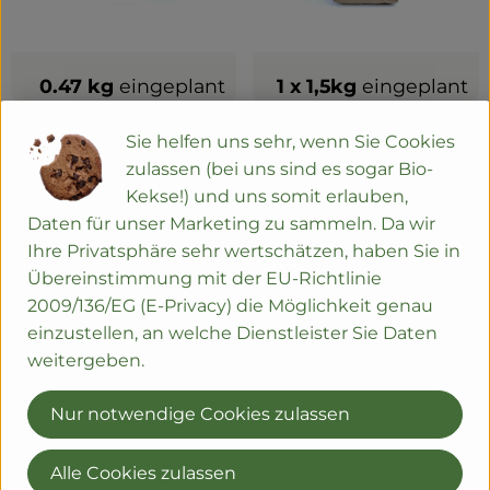
0.47 kg
eingeplant
1 x 1,5kg
eingeplant
4,70 €
4,99 €
/ kg
/ 1,5kg
Sie helfen uns sehr, wenn Sie Cookies
, Preis:
, Preis:
Zucchini rund
Gemüse-Kartoffeln vfk
zulassen (bei uns sind es sogar Bio-
Deutschland
1,5kg
Kekse!) und uns somit erlauben,
, Herkunft:
, Referenzpreis:
3,33 €
/ kg
Daten für unser Marketing zu sammeln. Da wir
Ihre Privatsphäre sehr wertschätzen, haben Sie in
regional
, Verband:
, Verband
, Kontrollstelle:
DE-ÖKO-006
Übereinstimmung mit der EU-Richtlinie
, Kontrollstelle:
DE-ÖKO-006
2009/136/EG (E-Privacy) die Möglichkeit genau
einzustellen, an welche Dienstleister Sie Daten
weitergeben.
Nur notwendige Cookies zulassen
Alle Cookies zulassen
0.5 kg
eingeplant