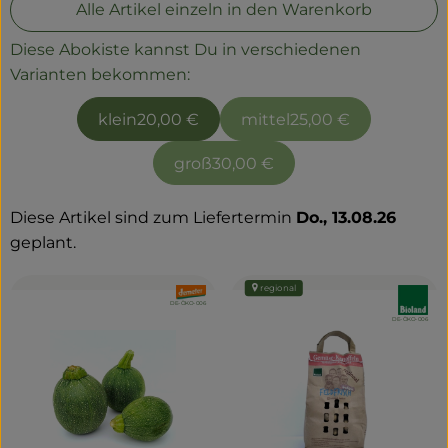
Alle Artikel einzeln in den Warenkorb
Diese Abokiste kannst Du in verschiedenen
Varianten bekommen:
klein
20,00 €
mittel
25,00 €
groß
30,00 €
Diese Artikel sind zum Liefertermin
Do., 13.08.26
geplant.
regional
, Verband:
, Verband
, Kontrollstelle:
DE-ÖKO-006
, Kontrollstelle:
DE-ÖKO-006