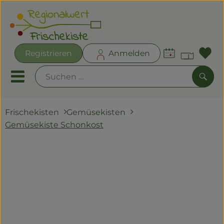
Warenk
Registrieren
Anmelden
Lin
Mobiles Menu öffnen oder
Such
Frischekisten
Gemüsekisten
Angebote
Gemüsekiste Schonkost
Frischekisten
Frisches
Kühltheke
Bäckereien