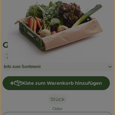
Naturwaren
Getränke
Non-Food
Gemüsekiste Schonkost
So geht's
20,00 €
Über uns
Service
Info zum Sortiment
Kiste zum Warenkorb hinzufügen
Kiste zum Warenkorb hinzu
Stück
Oder