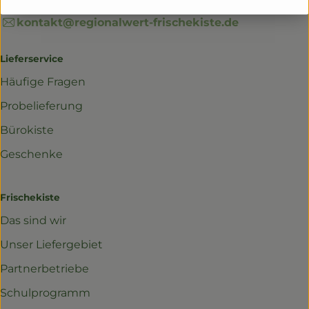
0761 42 963 880
kontakt@regionalwert-frischekiste.de
Lieferservice
Häufige Fragen
Probelieferung
Bürokiste
Geschenke
Frischekiste
Das sind wir
Unser Liefergebiet
Partnerbetriebe
Schulprogramm