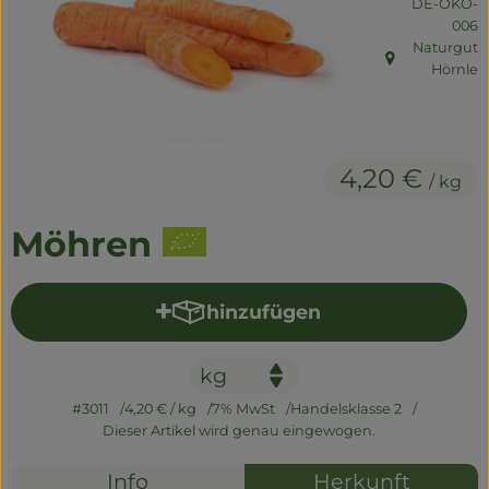
, Kontrollste
DE-ÖKO-
Naturwaren
006
Naturgut
Getränke
, Herkunft:
Hörnle
Non-Food
4,20 €
/ kg
So geht's
Möhren
Über uns
Service
hinzufügen
Produkt zum Warenkorb hi
#3011
4,20 €
/ kg
7% MwSt
Handelsklasse 2
Dieser Artikel wird genau eingewogen.
Info
Herkunft