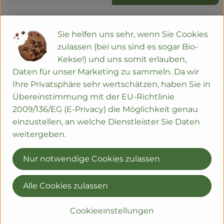
Info
Sie helfen uns sehr, wenn Sie Cookies
zulassen (bei uns sind es sogar Bio-
samenfeste Sorte
Kekse!) und uns somit erlauben,
Daten für unser Marketing zu sammeln. Da wir
Produktinformationen
Ihre Privatsphäre sehr wertschätzen, haben Sie in
Übereinstimmung mit der EU-Richtlinie
2009/136/EG (E-Privacy) die Möglichkeit genau
einzustellen, an welche Dienstleister Sie Daten
Herkunft
weitergeben.
Nur notwendige Cookies zulassen
Naturgut Hörnle
Sie haben eine Frage? Wir helfen gerne:
Alle Cookies zulassen
Ziegelhofstr. 202
79110 Freiburg
Cookieeinstellungen