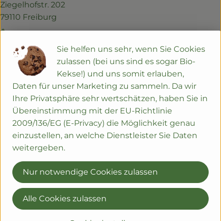
Naturwaren
Ziegelhofstr. 202
79110 Freiburg
Getränke
0761 42 963 880
kontakt@regionalwert-frischekiste.de
Non-Food
Sie helfen uns sehr, wenn Sie Cookies
zulassen (bei uns sind es sogar Bio-
Lieferservice
Kekse!) und uns somit erlauben,
So geht's
Daten für unser Marketing zu sammeln. Da wir
Häufige Fragen
Ihre Privatsphäre sehr wertschätzen, haben Sie in
Über uns
Probelieferung
Übereinstimmung mit der EU-Richtlinie
2009/136/EG (E-Privacy) die Möglichkeit genau
Bürokiste
Service
einzustellen, an welche Dienstleister Sie Daten
Geschenke
weitergeben.
Nur notwendige Cookies zulassen
Frischekiste
Das sind wir
Alle Cookies zulassen
Unser Liefergebiet