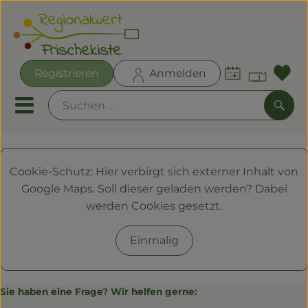
Warenk
Registrieren
Anmelden
Lin
Mobiles Menu öffnen oder
Such
Angebote
Cookie-Schutz: Hier verbirgt sich externer Inhalt von
Google Maps
. Soll dieser geladen werden? Dabei
Frischekisten
werden Cookies gesetzt.
Frisches
Einmalig
Kühltheke
Bäckereien
Sie haben eine Frage? Wir helfen gerne: