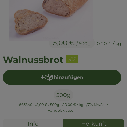
Naturwaren
Getränke
Non-Food
5,00 €
/ 500g
10,00 €
/ kg
So geht's
Walnussbrot
Über uns
Service
hinzufügen
Produkt zum Warenkorb hi
500g
#63640
5,00 €
/ 500g
10,00 €
/ kg
7% MwSt
Handelsklasse II
Info
Herkunft