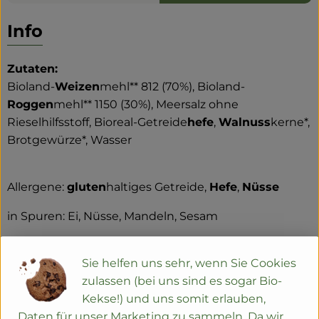
Info
Zutaten:
Bioland-
Weizen
mehl** 812 (70%), Bioland-
Roggen
mehl** 1150 (30%), Meersalz ohne
Rieselhilfsstoff, Bioreal-Getreide
hefe
,
Walnuss
kerne*,
Brotgewürze*, Wasser
Allergene:
gluten
haltiges Getreide,
Hefe
,
Nüsse
in Spuren: Ei, Nüsse, Mandeln, Sesam
Zutaten mit * sind aus kontrolliert biologischem
Anbau
Sie helfen uns sehr, wenn Sie Cookies
zulassen (bei uns sind es sogar Bio-
Zutaten mit ** sind aus BIOLAND Anbau
Kekse!) und uns somit erlauben,
Daten für unser Marketing zu sammeln. Da wir