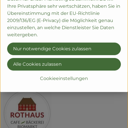
Vegan und Laktosefrei
Ihre Privatsphäre sehr wertschätzen, haben Sie in
Übereinstimmung mit der EU-Richtlinie
Produktinformationen
2009/136/EG (E-Privacy) die Möglichkeit genau
einzustellen, an welche Dienstleister Sie Daten
weitergeben.
Herkunft
Nur notwendige Cookies zulassen
Hersteller: Rothaus Hofbäckerei
Alle Cookies zulassen
79206 Breisach
Cookieeinstellungen
zur Webseite