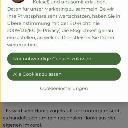
Kekse!) und uns somit erlauben,
unterscheidet sich von anderen Bio-Imkereien
Daten für unser Marketing zu sammeln. Da wir
zusätzlich in folgenden Punkten:
Ihre Privatsphäre sehr wertschätzen, haben Sie in
Übereinstimmung mit der EU-Richtlinie
- keine Varrora-Behandlung durch biologisch-
2009/136/EG (E-Privacy) die Möglichkeit genau
organische Säuren, die Behandlungen werden mit
einzustellen, an welche Dienstleister Sie Daten
Puderzucker durchgeführt.
weitergeben.
- so wenig wie möglich mit Raucheinwirkung
Nur notwendige Cookies zulassen
arbeiten, die Bienen werden durch Handauflegen
über dem offenen Bienenstock beruhigt.
Alle Cookies zulassen
- bei der Honigernte werden keine sog.
Bienenfluchten und Laubbläser eingesetzt, sondern
Cookieeinstellungen
die Bienen werden von den Waben sorgsam
abgeschüttelt oder abgefegt.
- Es wird kein Honig zugekauft und untergemischt,
es handelt sich um rein regionalen Honig aus der
eigenen Imkerei.