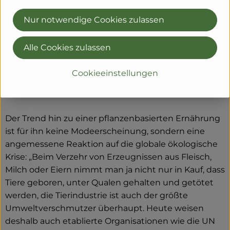
vertrieben. Fand zu Beginn ein großer Teil des
Betriebsablaufs noch am heimischen
Nur notwendige Cookies zulassen
Wohnzimmertisch statt, so wird heute in Mössingen
bei Tübingen und in einer eigenen Fabrik bei
Alle Cookies zulassen
Stuttgart daran gearbeitet, Seitan-Erzeugnisse nach
ganz Europa zu exportieren. Die Entwicklung der
Cookieeinstellungen
Aufschnitte, Burger, Pfannengerichte und
Snackriegel leitet Klaus Gaiser bis heute selbst.
Der Trend hin zu einer pflanzenbasierten Ernährung
ist für ihn keine Modeerscheinung, sondern eine
angemessene Reaktion auf die globale ökologische
Krise: „Beim Verzehr von Erzeugnissen aus Fleisch,
Milch oder Eiern nimmt man ja nicht nur in Kauf, dass
Tiere geboren, unter Qualen gehalten und getötet
werden, die Tierindustrie ist auch der größte
Umweltverschmutzer überhaupt. Heute weisen
deshalb auch etablierte Organisationen wie die UN