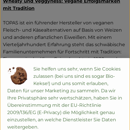
Wheaty und Veggyness: Vegane Erfolgsmarken
mit Tradition
TOPAS ist ein führender Hersteller von veganen
Fleisch- und Käsealternativen auf Basis von Weizen
und anderen pflanzlichen Eiweißen. Mit einem
Vierteljahrhundert Erfahrung steht das schwäbische
Familienunternehmen für Fortschritt mit Tradition:
Firmengründer Klaus Gaiser brachte in 1980ern als
einer der ersten den Tofu nach Deutschland. Ein
Sie helfen uns sehr, wenn Sie Cookies
Jahrzehnt später erfand er die 1500 Jahre alte, von
zulassen (bei uns sind es sogar Bio-
buddhistischen Mönchen begründete Seitan-
Kekse!) und uns somit erlauben,
Tradition für den westlichen Geschmack neu.
Daten für unser Marketing zu sammeln. Da wir
Ihre Privatsphäre sehr wertschätzen, haben Sie in
Seit 1993 stellt TOPAS Produkte wie Würste, Steaks
Übereinstimmung mit der EU-Richtlinie
und Burger her – nur eben rein pflanzlich, aus
2009/136/EG (E-Privacy) die Möglichkeit genau
Weizeneiweiß. Die veganen Bio-Produkte werden
einzustellen, an welche Dienstleister Sie Daten
unter den Marken „Wheaty“ und „Veggyness“
weitergeben.