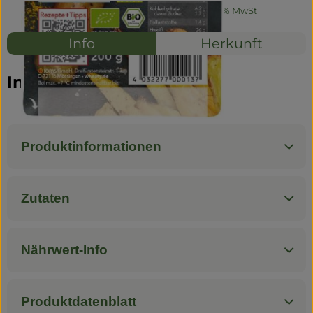
#10592
4,49 €
/ 200g
22,45 €
/ kg
7% MwSt
Info
Herkunft
Info
Produktinformationen
Zutaten
Nährwert-Info
Produktdatenblatt