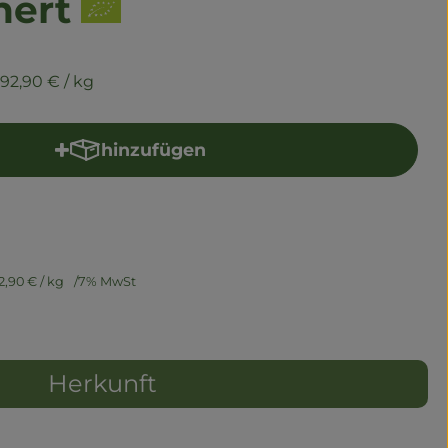
hert
92,90 €
/ kg
hinzufügen
Produkt zum Warenkorb hinzufügen
2,90 €
/ kg
7% MwSt
Herkunft