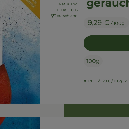
geräuc
Naturland
, Kontrollstelle:
DE-ÖKO-003
Deutschland
, Herkunft:
9,29 €
/ 100g
100g
#11202
9,29 €
/ 100g
9