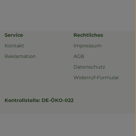
Service
Rechtliches
Kontakt
Impressum
Reklamation
AGB
Datenschutz
Widerruf-Formular
Kontrollstelle: DE-ÖKO-022
le.php?id=61578934053152
regionalwert_frischekiste/
.de/
outube.com/watch?v=UVepoXddTW4