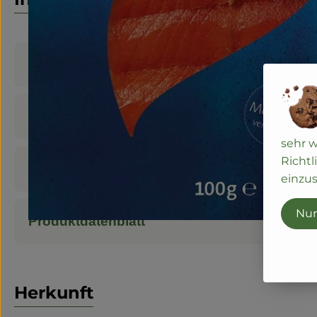
Produktinformationen
Zutaten
sehr 
Richtl
Nährwert-Info
einzus
Nur
Produktdatenblatt
Herkunft