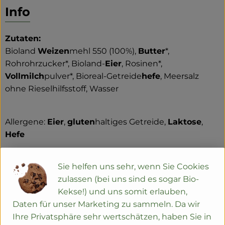
Info
Zutaten:
Bioland
Weizen
mehl 550 (100%),
Butter
*,
Rohrohrzucker*, Bioland-
Eier
, Rosinen*,
Vollmilch
pulver*, Bioreal-Getreide
hefe
, Meersalz
ohne Rieselhilfsstoff, Wasser
Allergene:
Eier
,
gluten
haltiges Getreide,
Laktose
,
Hefe
in Spuren: Nüsse, Mandeln, Sesam
Sie helfen uns sehr, wenn Sie Cookies
Zutaten mit * sind aus kontrolliert biologischem
zulassen (bei uns sind es sogar Bio-
Anbau
Kekse!) und uns somit erlauben,
Daten für unser Marketing zu sammeln. Da wir
Ihre Privatsphäre sehr wertschätzen, haben Sie in
Produktinformationen