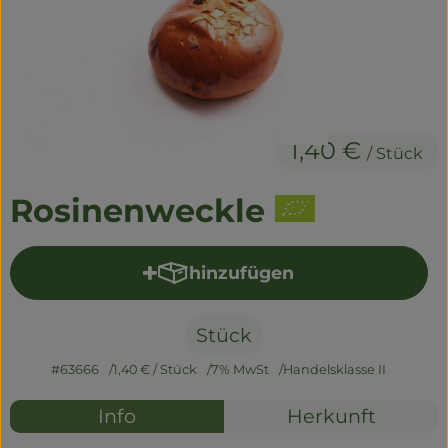
Naturwaren
Getränke
Non-Food
1,40 €
/ Stück
So geht's
Rosinenweckle
Über uns
Service
hinzufügen
Produkt zum Warenkorb hi
Stück
#63666
1,40 €
/ Stück
7% MwSt
Handelsklasse II
Info
Herkunft