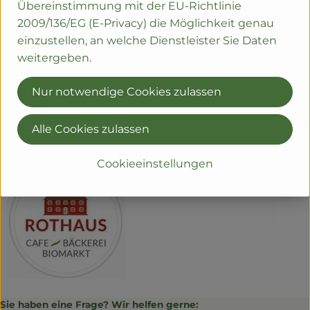
Übereinstimmung mit der EU-Richtlinie
2009/136/EG (E-Privacy) die Möglichkeit genau
einzustellen, an welche Dienstleister Sie Daten
weitergeben.
Herkunft
Nur notwendige Cookies zulassen
Hersteller: Rothaus Hofbäckerei
Alle Cookies zulassen
79206 Breisach
zur Webseite
Cookieeinstellungen
Sie haben eine Frage? Wir helfen gerne: