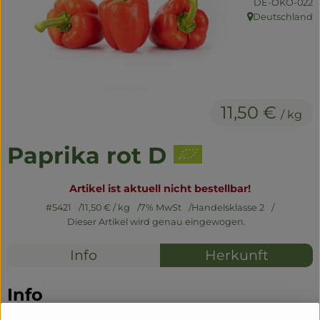
, Kontrollstelle:
DE-ÖKO-022
Naturwaren
Deutschland
, Herkunft:
Getränke
Non-Food
11,50 €
/ kg
So geht's
Paprika rot D
Über uns
Service
Artikel ist aktuell nicht bestellbar!
#5421
11,50 €
/ kg
7% MwSt
Handelsklasse 2
Dieser Artikel wird genau eingewogen.
Info
Herkunft
Info