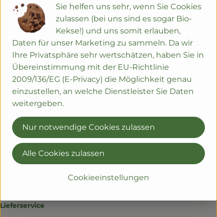
Sie helfen uns sehr, wenn Sie Cookies
zulassen (bei uns sind es sogar Bio-
Produktinformationen
Kekse!) und uns somit erlauben,
Daten für unser Marketing zu sammeln. Da wir
Ihre Privatsphäre sehr wertschätzen, haben Sie in
Übereinstimmung mit der EU-Richtlinie
Herkunft
2009/136/EG (E-Privacy) die Möglichkeit genau
einzustellen, an welche Dienstleister Sie Daten
Deutschland
weitergeben.
Sie haben eine Frage? Wir helfen gerne:
Nur notwendige Cookies zulassen
Ziegelhofstr. 202
79110 Freiburg
Alle Cookies zulassen
0761 42 963 880
Cookieeinstellungen
kontakt@regionalwert-frischekiste.de
Lieferservice