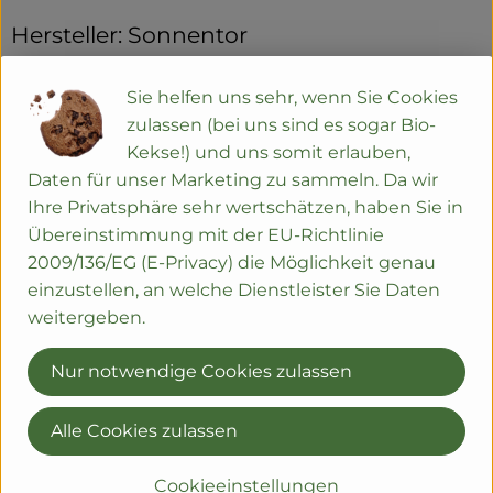
Hersteller: Sonnentor
Tschechien
Sie helfen uns sehr, wenn Sie Cookies
zulassen (bei uns sind es sogar Bio-
Kekse!) und uns somit erlauben,
Daten für unser Marketing zu sammeln. Da wir
Ihre Privatsphäre sehr wertschätzen, haben Sie in
Sonnentor Kräuterhandelsges. mbH
Übereinstimmung mit der EU-Richtlinie
2009/136/EG (E-Privacy) die Möglichkeit genau
A 3913 Sprögnitz
einzustellen, an welche Dienstleister Sie Daten
weitergeben.
"Wir von Sonnentor glauben fest daran,dass in der
Natur die besten Rezepte für ein schönes und
Nur notwendige Cookies zulassen
langes Leben stecken.
Dafür arbeiten wir und davon
leben wir.Und wir glauben,dass die biologische
Alle Cookies zulassen
Landwirtschaft die einzige Alternative zu den immer
größer werdenden Problemen von Monokultur und
Cookieeinstellungen
Überproduktion ist.Der Kreislauf,das immer