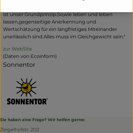
Wiederkehrende,das sich ständig erneuernde Leben
ist unser Grundprinzip.So,wie leben und leben
lassen,gegenseitige Anerkennung und
Wertschätzung für ein langfristiges Miteinander
unerlässlich sind.Alles muss im Gleichgewicht sein."
zur WebSite
(Daten von Ecoinform)
Sonnentor
Sie haben eine Frage? Wir helfen gerne:
Ziegelhofstr. 202