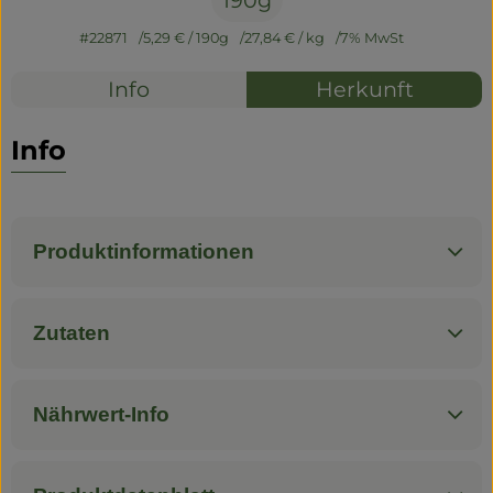
190g
#22871
5,29 €
/ 190g
27,84 €
/ kg
7% MwSt
Info
Herkunft
Info
Produktinformationen
Zutaten
Nährwert-Info