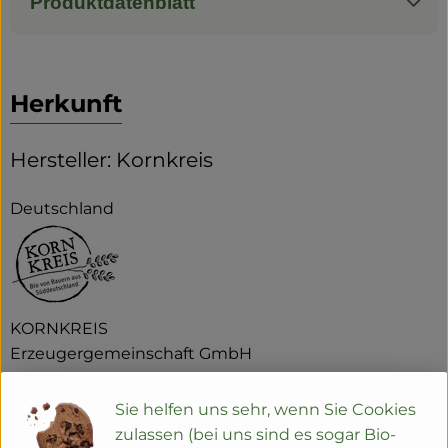
Produktdatenblatt
Herkunft
Hersteller: Kornkreis
Deutschland
KORNKREIS
Erzeugergemeinschaft GmbH
D 89537 Giengen
Kornkreis Bioland
Sie helfen uns sehr, wenn Sie Cookies
zulassen (bei uns sind es sogar Bio-