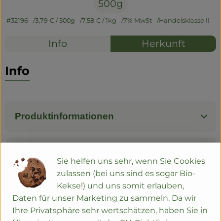
500g
#32196
3,79 €
/ 500g
7,58 €
/ 1kg
7% MwSt
Handelsklasse II
Info
Herkunft
Info
Produktinformationen
Zutaten
Sie helfen uns sehr, wenn Sie Cookies
zulassen (bei uns sind es sogar Bio-
Kekse!) und uns somit erlauben,
Nährwert-Info
Daten für unser Marketing zu sammeln. Da wir
Ihre Privatsphäre sehr wertschätzen, haben Sie in