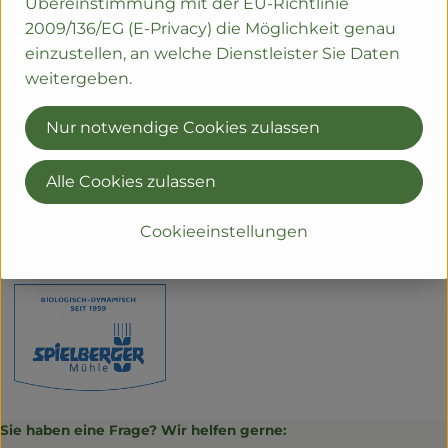
Übereinstimmung mit der EU-Richtlinie
Produktdatenblatt
2009/136/EG (E-Privacy) die Möglichkeit genau
einzustellen, an welche Dienstleister Sie Daten
weitergeben.
Herkunft
Nur notwendige Cookies zulassen
Hersteller: Spielberger Mühle
Alle Cookies zulassen
Deutschland
Cookieeinstellungen
Spielberger Mühle
Sie haben eine Frage? Wir helfen gerne: