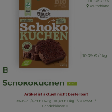
, Kontrollstelle:
DE-ÖKO-007
Naturwaren
Deutschland
, Herkunft:
Getränke
Non-Food
So geht's
Über uns
4,29 €
/ 425g
10,09 €
/ 1kg
Service
Backmischung
Schokokuchen
Artikel ist aktuell nicht bestellbar!
#40322
4,29 €
/ 425g
10,09 €
/ 1kg
7% MwSt
Handelsklasse II