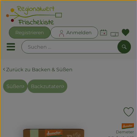
Warenk
Registrieren
Anmelden
Lin
Mobiles Menu öffnen oder
Such
Zurück zu Backen & Süßen
Angebote
Frischekisten
Süßen
Backzutaten
Frisches
Kühltheke
P
Bäckereien
, Verband:
Demeter