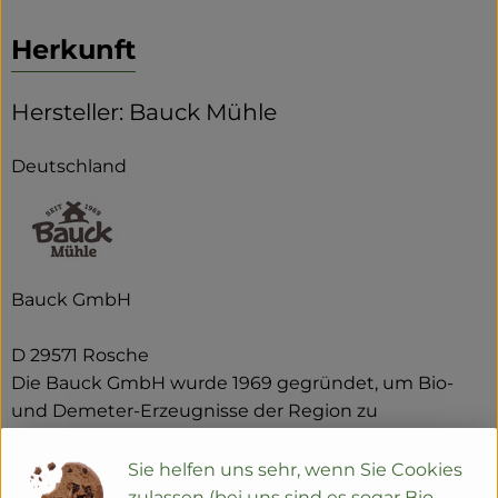
Herkunft
Hersteller: Bauck Mühle
Deutschland
Bauck GmbH
D 29571 Rosche
Die Bauck GmbH wurde 1969 gegründet, um Bio-
und Demeter-Erzeugnisse der Region zu
vermarkten. Noch heute ist die Förderung der
biologisch-dynamischen Landwirtschaft eines der
Sie helfen uns sehr, wenn Sie Cookies
wichtigsten Ziele des Naturkostherstellers.
zulassen (bei uns sind es sogar Bio-