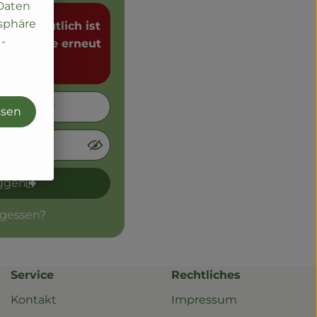
 Daten
tsphäre
t, vermutlich ist
-
fen. Bitte erneut
ssen
oggen
rgessen?
Service
Rechtliches
Kontakt
Impressum