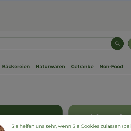
Such
Bäckereien
Naturwaren
Getränke
Non-Food
Du bist sch
Sie helfen uns sehr, wenn Sie Cookies zulassen (be