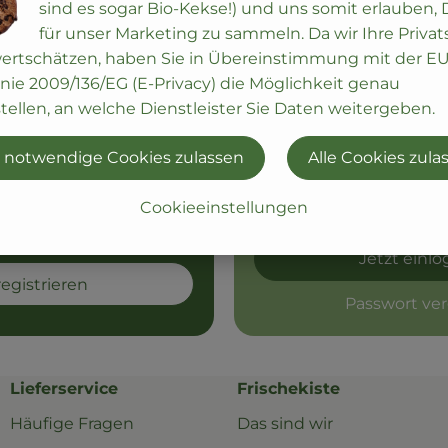
sind es sogar Bio-Kekse!) und uns somit erlauben,
hier im Handumdrehen
für unser Marketing zu sammeln. Da wir Ihre Priva
Du wurdest ausgelogg
erste Ökokiste!
wertschätzen, haben Sie in Übereinstimmung mit der EU
deine Session abgelau
inie 2009/136/EG (E-Privacy) die Möglichkeit genau
einloggen.
tellen, an welche Dienstleister Sie Daten weitergeben.
 notwendige Cookies zulassen
Alle Cookies zula
Cookieeinstellungen
Jetzt einl
registrieren
Passwort ve
Lieferservice
Frischekiste
Häufige Fragen
Das sind wir