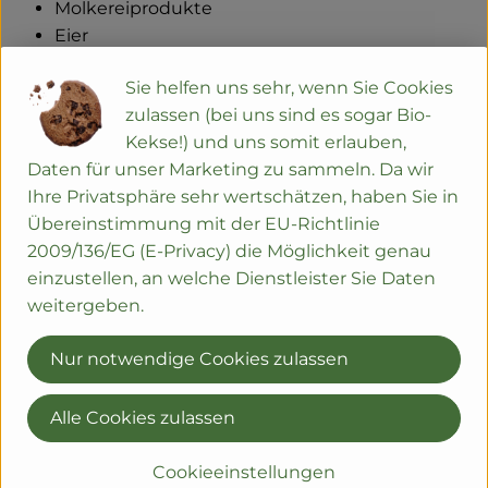
Molkereiprodukte
Eier
Käse und Wurst
Sie helfen uns sehr, wenn Sie Cookies
Bier, Wein, Säfte und andere Getränke, auch in
zulassen (bei uns sind es sogar Bio-
Kisten
Kekse!) und uns somit erlauben,
ein umfangreiches Trockensortiment mit Tee,
Daten für unser Marketing zu sammeln. Da wir
Nudeln, Reis, Süßigkeiten.....
Ihre Privatsphäre sehr wertschätzen, haben Sie in
eine Auswahl an Kosmetika, Wasch- und
Übereinstimmung mit der EU-Richtlinie
Reinigungsmitteln
2009/136/EG (E-Privacy) die Möglichkeit genau
Blumenerde
einzustellen, an welche Dienstleister Sie Daten
Bitte beachte, dass für Fleisch und Backwaren
weitergeben.
Vorbestellfristen gelten.
Nur notwendige Cookies zulassen
Alle Cookies zulassen
Cookieeinstellungen