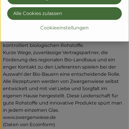
Senfe, Tomatensaucen und Fertiggerichte für den
Biohandel.
Alle Cookies zulassen
Alles unter dem Zeichen der roten Zwergenmütze.
Seit Gründung spielt die Stärkung des Bio-Landbaus
Cookieeinstellungen
und die Erhaltung der Sortenvielfalt für
Zwergenwiese eine große Rolle beim Einkauf der
kontrolliert biologischen Rohstoffe.
Kurze Wege, zuverlässige Vertragspartner, die
Förderung des regionalen Bio-Landbaus und ein
enger Kontakt zu den Lieferanten spielen bei der
Auswahl der Bio-Bauern eine entscheidende Rolle.
Alle Rezepturen werden von Zwergenwiese selbst
entwickelt und mit viel Liebe und Sorgfalt im
eigenen Hause hergestellt. Diese Leidenschaft für
gute Rohstoffe und innovative Produkte spürt man
in jedem einzelnen Glas.
www.zwergenwiese.de
(Daten von Ecoinform)