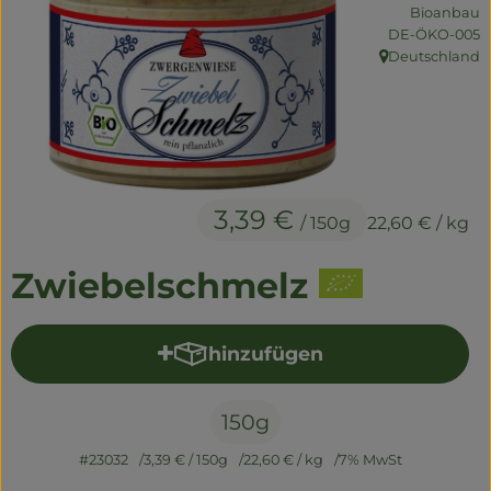
Naturwaren
Bioanbau
, Kontrollstelle:
DE-ÖKO-005
Getränke
Deutschland
, Herkunft:
Non-Food
So geht's
3,39 €
/ 150g
22,60 €
/ kg
Über uns
Zwiebelschmelz
Service
hinzufügen
Produkt zum Warenkorb hi
150g
#23032
3,39 €
/ 150g
22,60 €
/ kg
7% MwSt