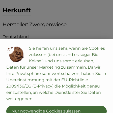
Herkunft
Hersteller: Zwergenwiese
Deutschland
Sie helfen uns sehr, wenn Sie Cookies
zulassen (bei uns sind es sogar Bio-
Kekse!) und uns somit erlauben,
ZWERGENWIESE Naturkost GmbH
Daten für unser Marketing zu sammeln. Da wir
Ihre Privatsphäre sehr wertschätzen, haben Sie in
D 24887 Silberstedt
Übereinstimmung mit der EU-Richtlinie
Die Zwergenwiese Naturkost GmbH steht seit über
2009/136/EG (E-Privacy) die Möglichkeit genau
40 Jahren für liebevoll und sorgfältig hergestellte
einzustellen, an welche Dienstleister Sie Daten
Bio-Lebensmittel.
weitergeben.
Aus eigener Entwicklung und in eigener Produktion
entstehen pikante und fruchtige Brotaufstriche,
Nur notwendige Cookies zulassen