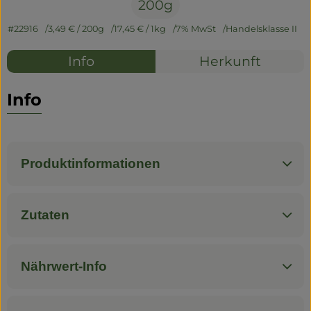
200g
#22916
3,49 €
/ 200g
17,45 €
/ 1kg
7% MwSt
Handelsklasse II
Info
Herkunft
Info
Produktinformationen
Zutaten
Nährwert-Info