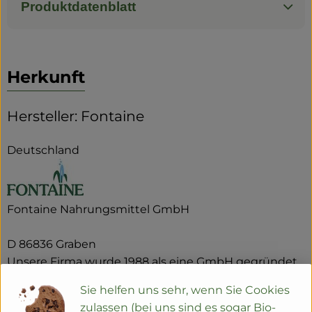
Produktdatenblatt
Herkunft
Hersteller: Fontaine
Deutschland
Fontaine Nahrungsmittel GmbH
D 86836 Graben
Unsere Firma wurde 1988 als eine GmbH gegründet
und hat sich bis heute ihre Unabhängigkeit bewahrt.
Sie helfen uns sehr, wenn Sie Cookies
Die damalige Marktlage und unser persönliches
zulassen (bei uns sind es sogar Bio-