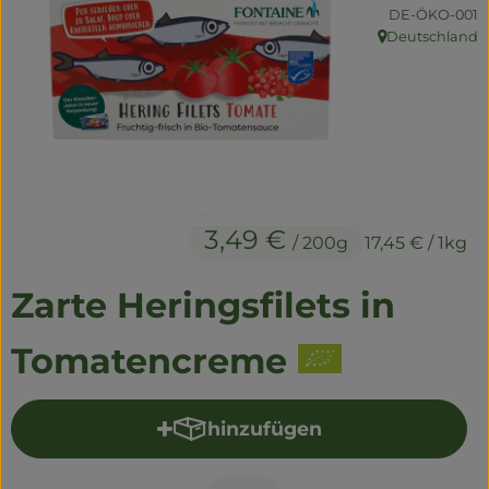
Naturwaren
, Kontrollstelle:
DE-ÖKO-001
Deutschland
, Herkunft:
Getränke
Non-Food
So geht's
Über uns
3,49 €
/ 200g
17,45 €
/ 1kg
Service
Zarte Heringsfilets in
Tomatencreme
hinzufügen
Produkt zum Warenkorb hi