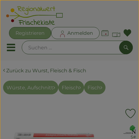
Warenk
Registrieren
Anmelden
Lin
Mobiles Menu öffnen oder
Such
Zurück zu Wurst, Fleisch & Fisch
Angebote
Frischekisten
Würste, Aufschnitt
Fleisch
Fisch
Frisches
Kühltheke
P
Bäckereien
, Verband:
S#