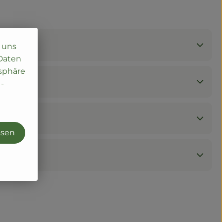
i uns
 Daten
tsphäre
-
ssen