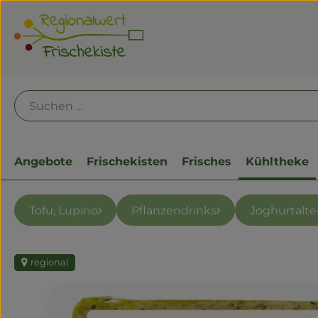
Angebote
Frischekisten
Frisches
Kühltheke
Tofu, Lupino
Pflanzendrinks
Joghurtalte
regional