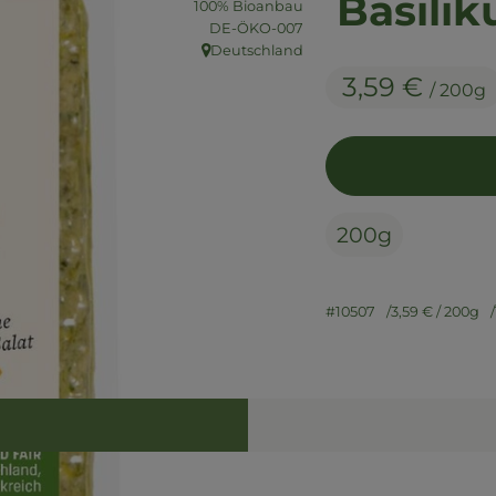
Basili
100% Bioanbau
, Kontrollstelle:
DE-ÖKO-007
Deutschland
, Herkunft:
3,59 €
/ 200g
200g
#10507
3,59 €
/ 200g