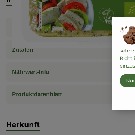
Produktinformationen
Zutaten
sehr 
Richtl
einzus
Nährwert-Info
Nur
Produktdatenblatt
Herkunft