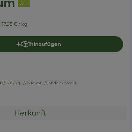
kum
17,95 €
/ kg
hinzufügen
Produkt zum Warenkorb hinzufügen
17,95 €
/ kg
7% MwSt
Handelsklasse II
Herkunft