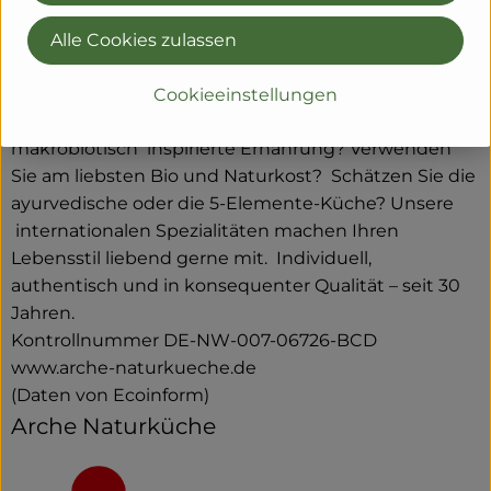
Feine Bio-Lebensmittel für kulinarische
Alle Cookies zulassen
Lebensfreude. Wie das geht? Das wissen Sie selbst
am besten: Lieben Sie die asiatisch-leichte Küche?
Cookieeinstellungen
Legen Sie Wert auf vegetarische, vegane oder auch
makrobiotisch inspirierte Ernährung? Verwenden
Sie am liebsten Bio und Naturkost? Schätzen Sie die
ayurvedische oder die 5-Elemente-Küche? Unsere
internationalen Spezialitäten machen Ihren
Lebensstil liebend gerne mit. Individuell,
authentisch und in konsequenter Qualität – seit 30
Jahren.
Kontrollnummer DE-NW-007-06726-BCD
www.arche-naturkueche.de
(Daten von Ecoinform)
Arche Naturküche