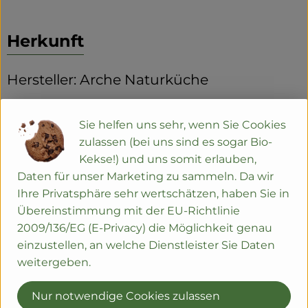
Herkunft
Hersteller: Arche Naturküche
Deutschland
Sie helfen uns sehr, wenn Sie Cookies
zulassen (bei uns sind es sogar Bio-
Kekse!) und uns somit erlauben,
Daten für unser Marketing zu sammeln. Da wir
Ihre Privatsphäre sehr wertschätzen, haben Sie in
Arche Naturprodukte GmbH
Übereinstimmung mit der EU-Richtlinie
2009/136/EG (E-Privacy) die Möglichkeit genau
D 40721 Hilden
einzustellen, an welche Dienstleister Sie Daten
Purer Genuss!
weitergeben.
Das ist Arche Naturküche.
Nur notwendige Cookies zulassen