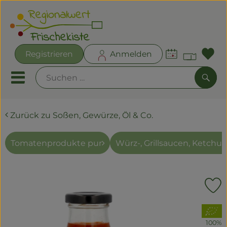
Warenk
Registrieren
Anmelden
Lin
Mobiles Menu öffnen oder
Such
Zurück zu Soßen, Gewürze, Öl & Co.
Angebote
Frischekisten
Tomatenprodukte pur
Würz-, Grillsaucen, Ketchup
Frisches
Kühltheke
P
Bäckereien
, Verband:
100%