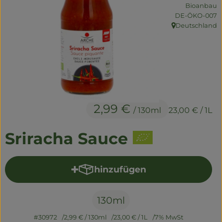
Naturwaren
Bioanbau
, Kontrollstelle:
DE-ÖKO-007
Getränke
Deutschland
, Herkunft:
Non-Food
So geht's
Über uns
2,99 €
/ 130ml
23,00 €
/ 1L
Service
Sriracha Sauce
hinzufügen
Produkt zum Warenkorb hi
130ml
#30972
2,99 €
/ 130ml
23,00 €
/ 1L
7% MwSt