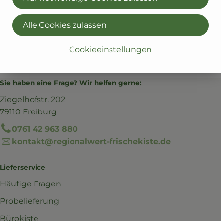
Alle Cookies zulassen
Cookieeinstellungen
Sie haben eine Frage? Wir helfen gerne:
Ziegelhofstr. 202
79110 Freiburg
0761 42 963 880
kontakt@regionalwert-frischekiste.de
Lieferservice
Häufige Fragen
Probelieferung
Bürokiste