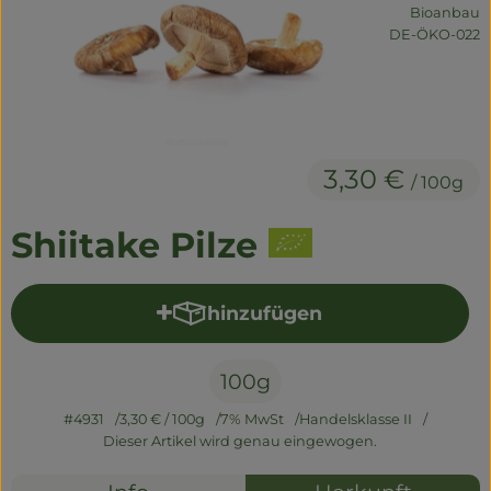
Naturwaren
Bioanbau
, Kontrollstelle:
DE-ÖKO-022
Getränke
Non-Food
3,30 €
/ 100g
So geht's
Shiitake Pilze
Über uns
Service
hinzufügen
Produkt zum Warenkorb hi
100g
#4931
3,30 €
/ 100g
7% MwSt
Handelsklasse II
Dieser Artikel wird genau eingewogen.