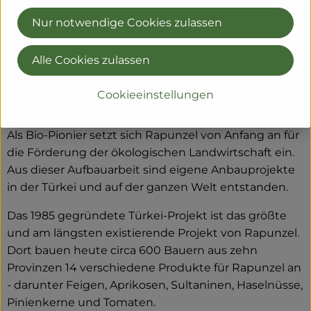
Das schafft Transparenz - vom Feld bis zum Teller des
Nur notwendige Cookies zulassen
Verbrauchers.
Alle Cookies zulassen
Das größte Rapunzel Anbauprojekt: Bio aus der
Cookieeinstellungen
Türkei
Als Bio-Pionier setzt sich Rapunzel von Anfang an für
die Förderung der ökologischen Landwirtschaft ein.
Aus dieser Aufbauarbeit sind eigene Anbauprojekte
in der Türkei und auf der ganzen Welt entstanden.
Das 1985 gegründete Türkei-Projekt ist das größte
und am längsten existierende Projekt von Rapunzel.
Dort bauen heute circa 600 Bauern aus zehn
Provinzen 14 verschiedene Produkte für Rapunzel an
- darunter Feigen, Aprikosen, Sultaninen, Haselnüsse,
Pinienkerne und Tomaten.