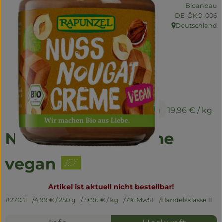
Naturwaren
Bioanbau
, Kontrollstelle:
DE-ÖKO-006
Getränke
Deutschland
, Herkunft:
Non-Food
So geht's
Über uns
4,99 €
/ 250 g
19,96 €
/ kg
Service
Nuss-Nougat-Creme
vegan
Artikel ist aktuell nicht bestellbar!
#27031
4,99 €
/ 250 g
19,96 €
/ kg
7% MwSt
Handelsklasse II