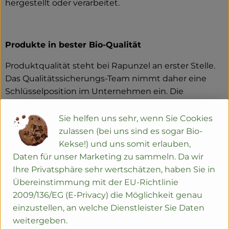
hergestellt oder verarbeitet.
Produkte in bester Bio-Qualität
Produktqualität steht bei Rapunzel an erster Stelle.
Das Qualitätssicherungs-Team nimmt daher eine
Schlüsselposition im Unternehmen ein. Die
Kontrollen der Rohstoffe beginnen bereits auf dem
Feld. Bei Wareneingang werden alle Rohstoffe und
Sie helfen uns sehr, wenn Sie Cookies
Produkte beprobt. Zusätzlich werden sie durch
zulassen (bei uns sind es sogar Bio-
anerkannte externe Labors unabhängig analysiert.
Kekse!) und uns somit erlauben,
Daten für unser Marketing zu sammeln. Da wir
Wie schon zu Beginn liegen Rapunzel auch heute
Ihre Privatsphäre sehr wertschätzen, haben Sie in
die persönlichen Kontakte zu den Lieferanten und
Übereinstimmung mit der EU-Richtlinie
langfristige Partnerschaften besonders am Herzen.
2009/136/EG (E-Privacy) die Möglichkeit genau
Besuche vor Ort, Beratung durch eigene Agrar-
einzustellen, an welche Dienstleister Sie Daten
Ingenieure und der rege Austausch miteinander
weitergeben.
sichern die einwandfreie Qualität der Rohstoffe ab.