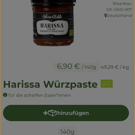
Naturwaren
Bioanbau
, Kontrollstelle:
DE-ÖKO-007
Getränke
Deutschland
, Herkunft:
Non-Food
So geht's
Über uns
6,90 €
/ 140g
49,29 €
/ kg
Service
Harissa Würzpaste
für die scharfen Esser*Innen
hinzufügen
Produkt zum Warenkorb hi
140g