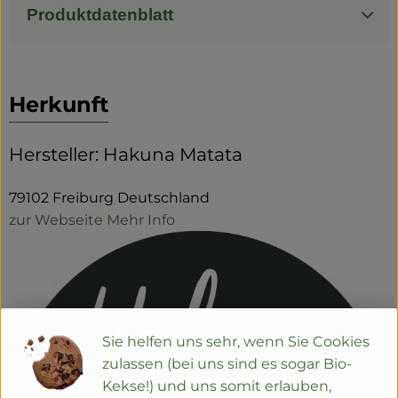
Produktdatenblatt
Herkunft
Hersteller: Hakuna Matata
79102 Freiburg Deutschland
zur Webseite
Mehr Info
Sie helfen uns sehr, wenn Sie Cookies
zulassen (bei uns sind es sogar Bio-
Kekse!) und uns somit erlauben,