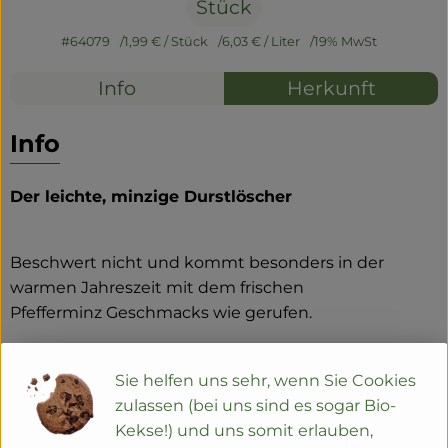
Stück
#64079
1,99 €
/ Stück
6,03 €
/ Liter
19% MwSt
Info
Herkunft
Info
Der leichte, minzige Durstlöscher
Beschwert nicht und kommt besonders in der
warmen Jahreszeit mit dem frischen
Pfefferminz Geschmacks wie gerufen.
Zutaten:
Wasser, Rübenzucker*, Zitronensaft*, Minzsirup 1,3%
Sie helfen uns sehr, wenn Sie Cookies
(Wasser, Rübenzucker*, Zitronensaft*, Pfefferminze*),
zulassen (bei uns sind es sogar Bio-
Grüntee*-Auszüge
Kekse!) und uns somit erlauben,