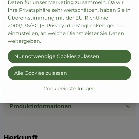
Daten für unser Marketing zu sammeln. Da wir
aus ökologischem Anbau
Ihre Privatsphäre sehr wertschätzen, haben Sie in
Übereinstimmung mit der EU-Richtlinie
Nährwerte Pro 100 ml:
2009/136/EG (E-Privacy) die Möglichkeit genau
Brennwert
einzustellen, an welche Dienstleister Sie Daten
83kJ
weitergeben.
20kcal
Kohlenhydrate
Nur notwendige Cookies zulassen
4,7 g
Davon Zucker
Alle Cookies zulassen
4,6 g
Enthält geringfügige Mengen an Salz, Fett u. Eiweiß
Cookieeinstellungen
Produktinformationen
Herkunft