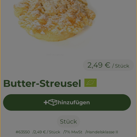
Naturwaren
Getränke
Non-Food
So geht's
2,49 €
Über uns
/ Stück
Service
Butter-Streusel
hinzufügen
Produkt zum Warenkorb hi
Stück
#63550
2,49 €
/ Stück
7% MwSt
Handelsklasse II