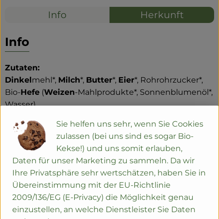
Info
Herkunft
Info
Zutaten:
Dinkel
mehl*,
Milch
*,
Butter
*,
Eier
*, Rohrohrzucker*,
Bio-
Hefe
(
Weizen
-Mahlprodukte*, Sonnenblumenöl*,
Wasser)
Streusel:
Dinkel
mehl* 630,
Butter
*, Rohrohrzucker*,
Sie helfen uns sehr, wenn Sie Cookies
mit Puderzucker* bestäubt
zulassen (bei uns sind es sogar Bio-
Kekse!) und uns somit erlauben,
Daten für unser Marketing zu sammeln. Da wir
Allergene:
gluten
haltiges Getreide,
Laktose
,
Eier
,
Ihre Privatsphäre sehr wertschätzen, haben Sie in
Hefe
Übereinstimmung mit der EU-Richtlinie
Zutaten mit * sind aus biologischem Anbau
2009/136/EG (E-Privacy) die Möglichkeit genau
einzustellen, an welche Dienstleister Sie Daten