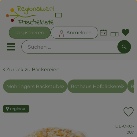
Warenk
Registrieren
Anmelden
Lin
Mobiles Menu öffnen oder
Such
Zurück zu Bäckereien
Angebote
Frischekisten
Möhringers Backstube
Rothaus Hofbäckerei
Bi
Frisches
regional
Kühltheke
P
Bäckereien
, Kontrollste
DE-ÖKO-
007