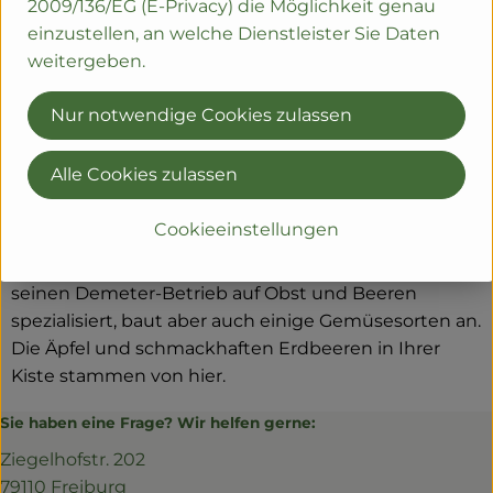
2009/136/EG (E-Privacy) die Möglichkeit genau
einzustellen, an welche Dienstleister Sie Daten
weitergeben.
Nur notwendige Cookies zulassen
Alle Cookies zulassen
Das ehemalige Obstgut Siegel heißt seit 2019
Cookieeinstellungen
Naturgut Hörnle und liegt in Schallstadt-Mengen,
etwa 10 km südlich von Freiburg. Joel Siegel hat
seinen Demeter-Betrieb auf Obst und Beeren
spezialisiert, baut aber auch einige Gemüsesorten an.
Die Äpfel und schmackhaften Erdbeeren in Ihrer
Kiste stammen von hier.
Sie haben eine Frage? Wir helfen gerne:
Ziegelhofstr. 202
79110 Freiburg