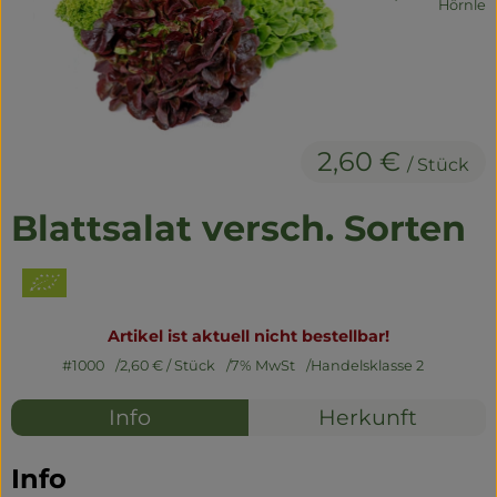
, Herkunft:
Hörnle
Naturwaren
Getränke
Non-Food
2,60 €
/ Stück
So geht's
Blattsalat versch. Sorten
Über uns
Service
Artikel ist aktuell nicht bestellbar!
#1000
2,60 €
/ Stück
7% MwSt
Handelsklasse 2
Info
Herkunft
Info